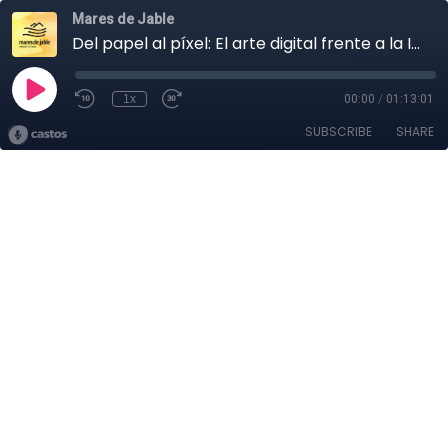
Mares de Jable
Del papel al píxel: El arte digital frente a la IA | Mares de Jable #4
1x
00:00
/
01:13:01
SUBSCRIBE
SHARE